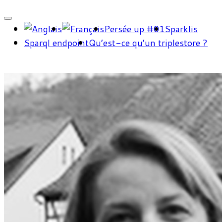
Persée up #01
Sparklis
Sparql endpoint
Qu’est-ce qu’un triplestore ?