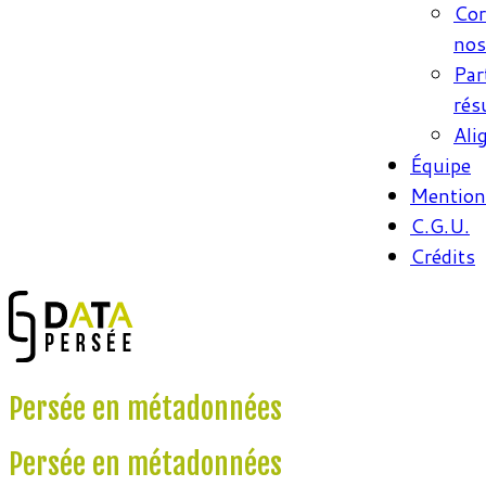
Cor
nos
Par
rés
Ali
Équipe
Mentions
C.G.U.
Crédits
Persée en métadonnées
Persée en métadonnées